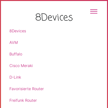
8Devices
toggle
menu
8Devices
1
AVM
3
Buffalo
4
Cisco Meraki
1
D-Link
3
Favorisierte Router
5
Freifunk Router
50